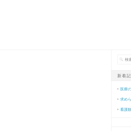
新着
医療
求め
看護